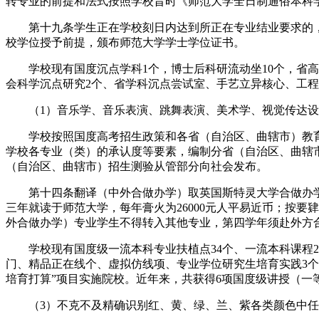
转专业的前提和法式按照学校昔时《师范大学全日制通俗本科
第十九条学生正在学校刻日内达到所正在专业结业要求的，
校学位授予前提，颁布师范大学学士学位证书。
学校现有国度沉点学科1个，博士后科研流动坐10个，省高校
会科学沉点研究2个、省学科沉点尝试室、手艺立异核心、工程
（1）音乐学、音乐表演、跳舞表演、美术学、视觉传达设
学校按照国度高考招生政策和各省（自治区、曲辖市）教育
学校各专业（类）的承认度等要素，编制分省（自治区、曲辖
（自治区、曲辖市）招生测验从管部分向社会发布。
第十四条翻译（中外合做办学）取英国斯特灵大学合做办学（教育部核
三年就读于师范大学，每年膏火为26000元人平易近币；按要
外合做办学）专业学生不得转入其他专业，第四学年须赴外方
学校现有国度级一流本科专业扶植点34个、一流本科课程21
门、精品正在线个、虚拟仿线项、专业学位研究生培育实践3个
培育打算”项目实施院校。近年来，共获得6项国度级讲授（一等
（3）不克不及精确识别红、黄、绿、兰、紫各类颜色中任