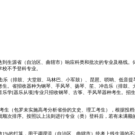
到生源省（自治区、曲辖市）响应科类和批次的专业及格线。体
学校不予登科专业。
击乐（排鼓、大堂鼓、马林巴、小军鼓）、琵琶、唢呐、低音提
考生。省招收器种为钢琴、手风琴、扬琴、笙、冲击乐（排鼓、
音乐学[器乐从项]专业只招收钢琴、古筝、手风琴器种考生。招
考生（包罗未实施高考分析省份的文史、理工考生），根据投档
就顺次排序。按照以上法则进行专业（类）登科后，若有未满额
%的打算，用于调理流（自治区、曲辖市）统考上线生源的不