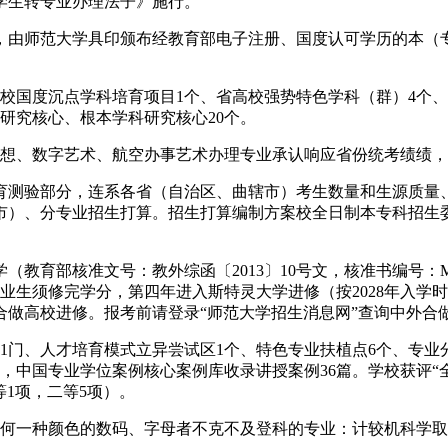
学生转专业办理法子》施行。
由师范大学具印颁布经教育部电子注册、国度认可学历的本（专
国度沉点学科培育项目1个、省高校强势特色学科（群）4个、
研究核心、根本学科研究核心20个。
想、数字艺术、航空办事艺术办理专业承认响应省份统考绩绩，
测验部分，连系各省（自治区、曲辖市）考生数量和生源质量、
市）、分专业招生打算。招生打算编制方案校全日制本专科招生
准文号：教外综函〔2013〕10号文，核准书编号：MOE13U
肄业生须修完学分，第四年进入斯特灵大学进修（按2028年入学
合做高校进修。报考前请登录“师范大学招生消息网”查询中外合
门、人才培育模式立异尝试区1个、特色专业扶植点6个、专业分
，中国专业学位案例核心案例库收录讲授案例36篇。学校获评“全
1项，二等5项）。
何一种颜色的数码、字母者不克不及登科的专业：计较机科学取