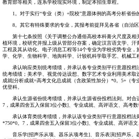
教育部等相关，连系学校现实环境，制定本招生章程。
1。对于实行“专业（类）+院校”意愿体例的高考分析省份
8。其它有特殊要求的专业，其报考前提拜见各省（自治区、曲
第十七条按照《关于调整公办通俗高校本科膏火尺度及相关问题
植环境，校研究并报上级从管部分存案，确定汉言语文学、汗
工程及其从动化、电子消息工程等14个专业为学校劣势专业，施
学、化学、生物科学、地舆科学、计较机科学取手艺、机械工程
承认响应类别统考绩绩，并承认各专业类别平行意愿投档法
统考绩绩；美术学、视觉传达设想、数字艺术专业利用美术取
成就[分析成就=高考文化总成就（含政策性加分）*0。5+（专
优登科。
承认生源省份统考绩绩，并承认生源省份投档法则。对合适报考
7，成果四舍五入保留3位小数]、专业成就、高评语文、高考
承认体育类统考绩绩，并承认该专业类别平行意愿投档法则。
*750*0。7，成果四舍五入保留3位小数]、专业成就、高评
音乐学[招声乐从项、器乐从项考生]、音乐表演[招声乐、