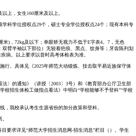
以上，女生160厘米及以上。
学科学位授权点29个，硕士专业学位授权点24个；现有本科专
175厘米)，72kg及以下；单眼矫无视力不低于E字表4。7，无色
：双臂半袖以下部位）无较着疤痕、黑点、纹身等；牙齿陈列划
慢性疾病。以上要求以昔时高考体检表为准。
行。具体见《2025年师范大动锻炼、技击取平易近族保守体
〉的通知》（讲授〔2003〕3号）和《教育部办公厅卫生部
学校招生体检工做指点看法》中明白“学校能够不予登科”“学校
线，我校承认考生生源省份的加分政策和登科。
历。
目要求详见“师范大学招生消息网-招生消息”栏目（）。学生