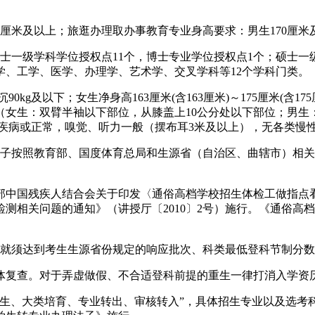
。
厘米及以上；旅逛办理取办事教育专业身高要求：男生170厘米及
一级学科学位授权点11个，博士专业学位授权点1个；硕士一级
学、工学、医学、办理学、艺术学、交叉学科等12个学科门类。
沉90kg及以下；女生净身高163厘米(含163厘米)～175厘米(含
（女生：双臂半袖以下部位，从膝盖上10公分处以下部位；男生
关节疾病或正常，嗅觉、听力一般（摆布耳3米及以上），无各类
按照教育部、国度体育总局和生源省（自治区、曲辖市）相关施
国残疾人结合会关于印发〈通俗高档学校招生体检工做指点看法
测相关问题的通知》（讲授厅〔2010〕2号）施行。《通俗高档
就须达到考生生源省份规定的响应批次、科类最低登科节制分数
复查。对于弄虚做假、不合适登科前提的重生一律打消入学资
生、大类培育、专业转出、审核转入”，具体招生专业以及选考科