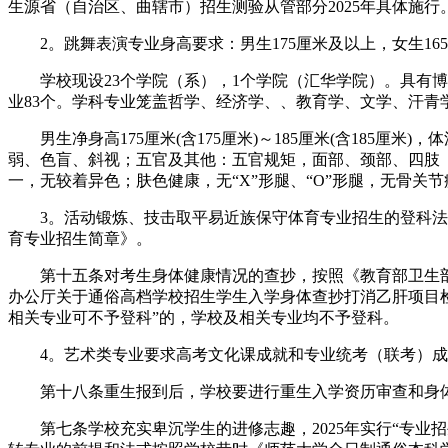
生源省（自治区、曲辖市）招生测验从管部分2025年具体施行
2。跳舞表演专业身高要求：男生175厘米及以上，女生165
学校现设23个学院（系），1个学院（汇华学院）。具有博士
业83个。学科专业笼盖哲学、经济学、、教育学、文学、汗青
男生净身高175厘米(含175厘米)～185厘米(含185厘米)，体
弱、色盲、斜视；五官及其他：五官规矩，面部、颈部、四肢
一，无较着异色；肤色健康，无“X”形腿、“O”形腿，无骨
3。活动锻炼、技击取平易近族保守体育专业招生的登科法子
育专业招生简章》。
第十五条对考生身体健康情况的查抄，按照《教育部卫生部中
办公厅关于通俗高档学校招生学生入学身体查抄打消乙肝项目检
相关专业可不予登科”的，学校及相关专业均不予登科。
4。艺术类专业要求高考文化课成就和专业统考（联考）成
第十八条重生报到后，学校要进行重生入学资历审查和身体
第七条学校充实卑沉学生的进修志趣，2025年实行“专业招