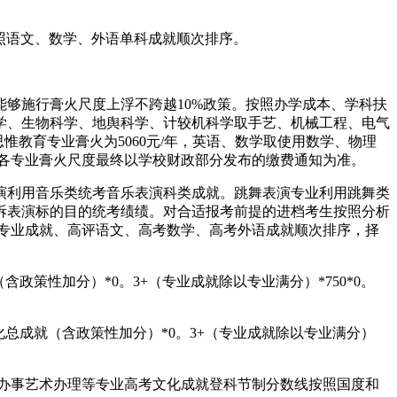
照语文、数学、外语单科成就顺次排序。
能够施行膏火尺度上浮不跨越10%政策。按照办学成本、学科扶
学、生物科学、地舆科学、计较机科学取手艺、机械工程、电气
惟教育专业膏火为5060元/年，英语、数学取使用数学、物理
。各专业膏火尺度最终以学校财政部分发布的缴费通知为准。
利用音乐类统考音乐表演科类成就。跳舞表演专业利用跳舞类
拆表演标的目的统考绩绩。对合适报考前提的进档考生按照分析
数]、专业成就、高评语文、高考数学、高考外语成就顺次排序，择
性加分）*0。3+（专业成就除以专业满分）*750*0。
成就（含政策性加分）*0。3+（专业成就除以专业满分）
办事艺术办理等专业高考文化成就登科节制分数线按照国度和