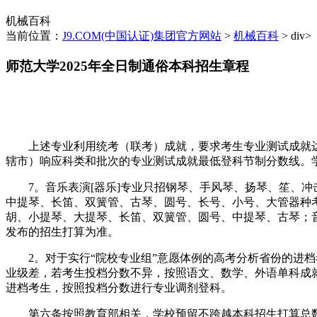
机械百科
当前位置：
J9.COM(中国认证)集团官方网站
>
机械百科
> div>
师范大学2025年全日制通俗本科招生章程
上述专业利用统考（联考）成就，要求考生专业测试成就达
辖市）响应科类和批次的专业测试成就最低登科节制分数线。
7。音乐表演[器乐]专业只招钢琴、手风琴、扬琴、笙、冲
中提琴、长笛、双簧管、古琴、圆号、长号、小号、大管器种
胡、小提琴、大提琴、长笛、双簧管、圆号、中提琴、古琴；
发布的招生打算为准。
2。对于实行“院校专业组”意愿体例的高考分析省份的进档
业级差，若考生投档分数不异，按照语文、数学、外语单科成
进档考生，按照投档分数进行专业调剂登科。
第六条按照教育部相关，学校预留不跨越本科招生打算总数1