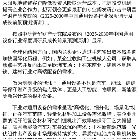
大限度地帮帮客户降低投资风险取运营成本，把握投资机缘，
提高企业合作力。想要领会更多最新的专业阐发请点击中研普
华财产研究院的《2025-2030年中国通用设备行业深度调研及
成长前景预测演讲》。
按照中研普华财产研究院发布的《2025-2030年中国通用
设备行业深度调研及成长前景预测演讲》显示。
全球化结构方面，国内龙头企业通过手艺输出取本钱并购
加快国际化历程。例如，某企业收购工业机械人公司，获取其
焦点手艺并反向出口至欧洲市场；正在东南亚，满脚本地钢
铁、建材行业对高端配备的需求。
做为制制业的“母机”，通用设备不只是汽车、能源、建建
等保守财产升级的焦点载体，更是人工智能、物联网、新能源
等新兴计谋的根本设备。
下业对通用设备的需求呈现“高端化、细分化、场景化”特
征。正在汽车范畴，轻量化材料加工设备需求激增，某企业开
辟的碳纤维复合材料环绕纠缠机出产效率较保守工艺大幅提
拔，满脚新能源汽车对车身减沉的需求；正在新能源范畴，光
伏组件出产设备市场规模持续扩大，异质结电池片印刷机转换