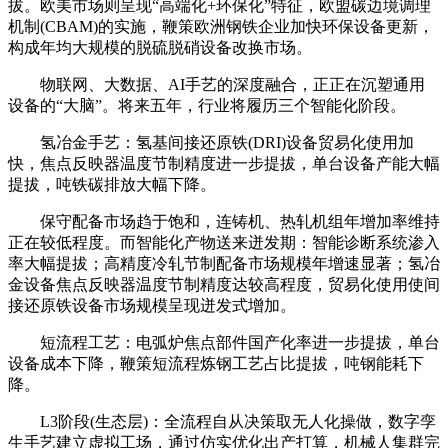
拔。欧美市场则呈现“高端化+环保化”特征，欧盟碳边境调理
机制(CBAM)的实施，鞭策欧洲钢铁企业加快环保设备更新，
构成年均大规模的脱硫脱硝设备改换市场。
物联网、大数据、AI手艺的深度融合，正正在沉塑通用
设备的“大脑”。将来五年，行业将履历三个智能化阶段。
氢冶金手艺：氢基间接还原铁(DRI)设备贸易化使用加
快，焦点反映器温度节制精度进一步提拔，单台设备产能大幅
提拔，吨铁碳排放大幅下降。
保守配备市场趋于饱和，连铸机、热轧机组年增加率维持
正在较低程度。而智能化产物送来迸发期：智能诊断系统渗入
率大幅提拔；高精度冷轧节制配备市场规模年增速显著；氢冶
金设备焦点反映器温度节制精度达较高程度，贸易化使用使间
接还原铁设备市场规模呈现迸发式增加。
短流程工艺：电弧炉焦点部件国产化率进一步提拔，单台
设备成本下降，鞭策短流程炼钢工艺占比提拔，吨钢能耗下
降。
L3阶段(生态层)：全流程自从决策取无人化操做，数字孪
生手艺建立虚拟工场，通过仿实优化出产打算，机械人集群完