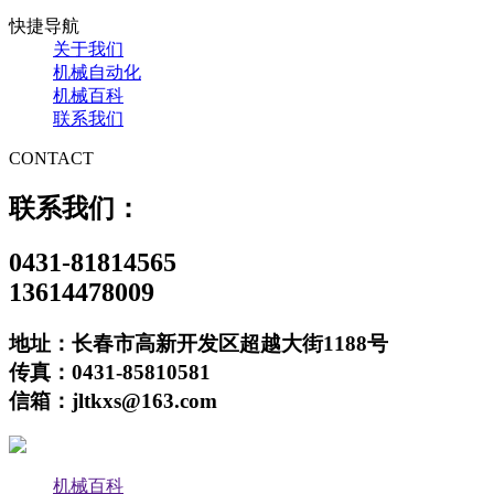
快捷导航
关于我们
机械自动化
机械百科
联系我们
CONTACT
联系我们：
0431-81814565
13614478009
地址：长春市高新开发区超越大街1188号
传真：0431-85810581
信箱：jltkxs@163.com
机械百科