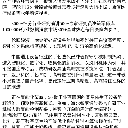
效率冲破环节阈值，鞭策光伏发电成本下降；正在医疗健康范
畴，智能下肢外骨骼帮帮偏瘫患者步行速度大幅提拔，康复医
疗设备需求年增速显著。
3000+细分行业研究演讲500+专家研究员决策军师库
1000000+行业数据洞察市场365+全球热点每日决策内参？。
轮回经济：冶金渣处置设备年增加率维持正在较高程度，
智能分选系统精度提拔，实现钢渣、矿渣的高值化操纵。
中国通用设备行业的手艺迭代已冲破保守机械制制鸿沟，
进入智能化、数字化、收集化的新阶段。以沈阳机床为例，其
衔接国度专项后，成功研发高速高精数控系统算法，打破西门
子、发那科的手艺垄断，高端数控机床订单量激增。这一冲破
不只提拔了国产化率，更鞭策行业向高精度、高靠得住性标的
目的演进。
正在智能化范畴，5G取工业互联网的普及催生了设备近
程运维、预测性等新模式。例如，海尔智家通过整合自研工业
机械人取智能检测配备，将客户订单响应时间大幅缩短，
其“智能工场OS系统”已使用于浩繁制制企业，复购率显著。
此外，基于数字孪生的产线优化系统通过AI算法模仿出产过
程，使客户产能大幅提拔，标记着中国通用设备从“单机智