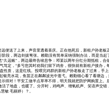
远便送了上来，声音里透着喜庆。正在他死后，新租户孙老板
行阶段，两边剑拔弩张。赖勤没有简单采纳强制办法，而是当起
“久远账”，两边最终告竣息争：邓某以两年分红分期抵租，合
气笃定，“多亏您其时劝我们留下鸡舍，很快就有新租户接办，
地盘性质，这是红线。投喂完鸡群的新租户孙老板走了过来，手上
溅起银亮水花，鱼苗正在粼粼波光中逛弋。赖勤细心看了看塘边，
提示得对！平安工做半点草率不得，明天我就把防护网购置上。后
激活了地盘，也暖了。分开时，鸡鸣声、增氧机声、笑语声交错，
吕慧敏 毛丽婷）？。