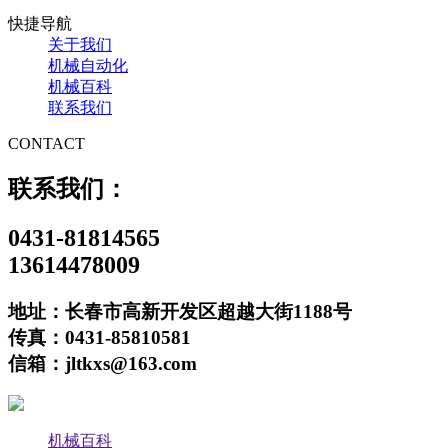
快捷导航
关于我们
机械自动化
机械百科
联系我们
CONTACT
联系我们：
0431-81814565
13614478009
地址：长春市高新开发区超越大街1188号
传真：0431-85810581
信箱：jltkxs@163.com
机械百科