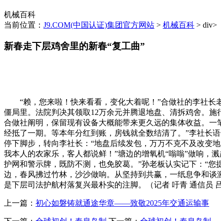
机械百科
当前位置：
J9.COM(中国认证)集团官方网站
>
机械百科
> div>
新春走下层鸡舍里的新春“复工曲”
“赖，您来啦！快来看看，变化大着呢！”合做社的李社长老
僵局里。法院判决其领取12万余元并腾退地盘、清拆鸡舍。施
合做社阐明，保留现有设备大概能带来更久远的集体收益。一笔
经抵了一期。等本年分红到账，房钱就全数结清了。”李社长语
停下脚步，转向李社长：“地盘后续发包，万万不克不及改变
我本人的农家乐，客人都说鲜！”塘边的增氧机“嗡嗡”做响，
护网和警示牌，既防不测，也免胶葛。”孙老板认实记下：“您
边，春风拂过竹林，沙沙做响。从坚持到共赢，一纸息争和谈
是下层司法护航村落复兴最朴实的注脚。（记者 吁青 通信员 
上一篇：
初心如磐铸就通途华章——致敬2025年交通运输事