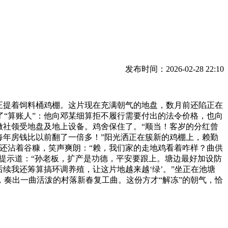
发布时间：2026-02-28 22:10
正提着饲料桶鸡棚。这片现在充满朝气的地盘，数月前还陷正在
了“算账人”：他向邓某细算拒不履行需要付出的法令价格，也向
做社领受地盘及地上设备。鸡舍保住了。“顺当！客岁的分红曾
每年房钱比以前翻了一倍多！”阳光洒正在簇新的鸡棚上，赖勤
还沾着谷糠，笑声爽朗：“赖，我们家的走地鸡看着咋样？曲供
提示道：“孙老板，扩产是功德，平安要跟上。塘边最好加设防
续我还筹算搞环调养殖，让这片地越来越‘绿’。”坐正在池塘
奏出一曲活泼的村落新春复工曲。这份方才“解冻”的朝气，恰